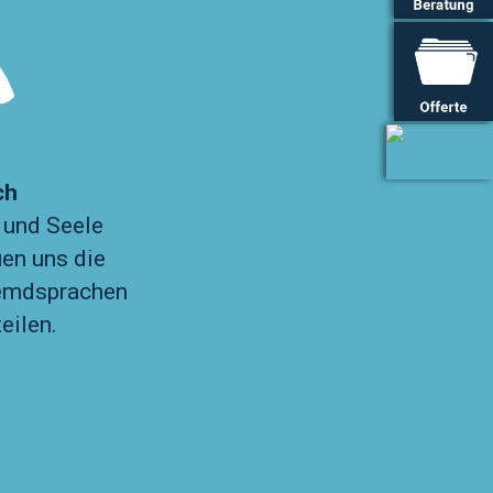
ch
 und Seele
uen uns die
remdsprachen
eilen.