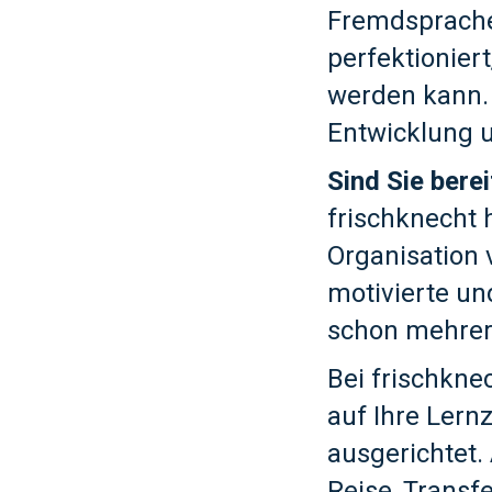
Fremdsprache 
perfektionier
werden kann. 
Entwicklung u
Sind Sie berei
frischknecht 
Organisation 
motivierte un
schon mehrere
Bei frischkne
auf Ihre Lern
ausgerichtet.
Reise, Transf