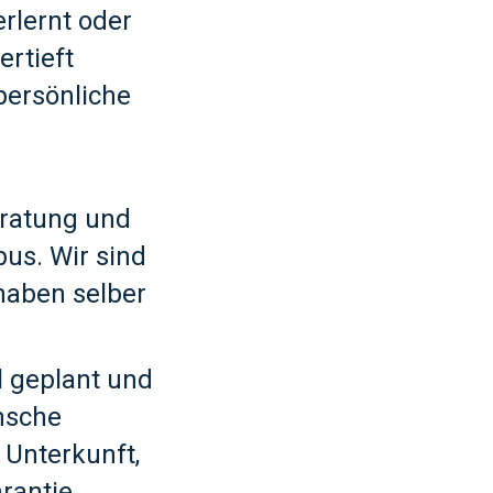
rlernt oder
ertieft
persönliche
eratung und
us. Wir sind
haben selber
l geplant und
nsche
 Unterkunft,
rantie.