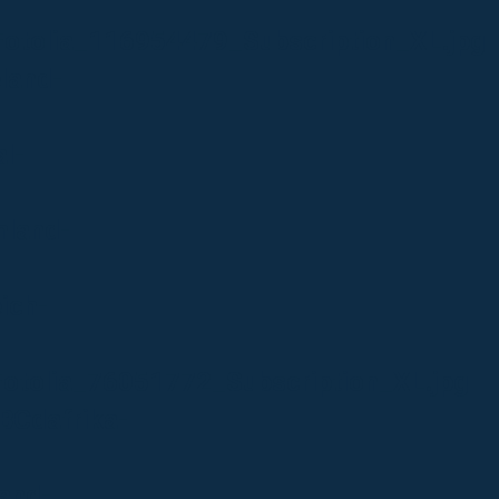
Fotolia_116954479_Subscription_XL.jpg
land-
l-
hland-
ich-
Fotolia_76051772_Subscription_XL.jpg
BCdafrika-
and-