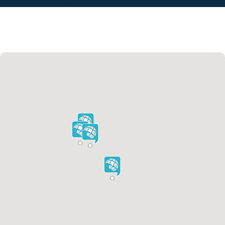
width=400&height=267