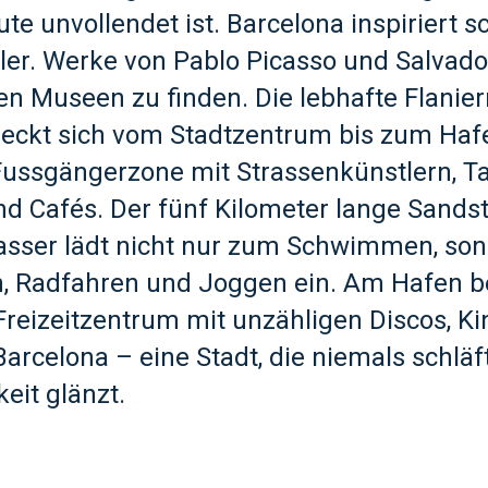
te unvollendet ist. Barcelona inspiriert s
er. Werke von Pablo Picasso und Salvador
en Museen zu finden. Die lebhafte Flanie
eckt sich vom Stadtzentrum bis zum Hafe
ussgängerzone mit Strassenkünstlern, T
d Cafés. Der fünf Kilometer lange Sands
asser lädt nicht nur zum Schwimmen, so
, Radfahren und Joggen ein. Am Hafen be
 Freizeitzentrum mit unzähligen Discos, K
Barcelona – eine Stadt, die niemals schlä
keit glänzt.