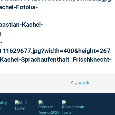
chel-Fotolia-
bastian-Kachel-
g
-
z_111629677.jpg?width=400&height=267
Kachel-Sprachaufenthalt_Frischknecht-
zurück