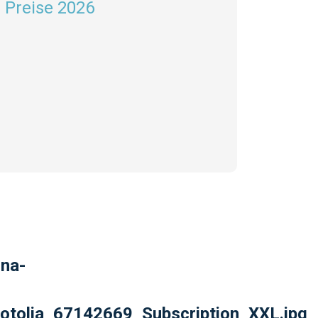
 Preise 2026
ona-
Fotolia_67142669_Subscription_XXL.jpg