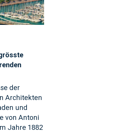
 grösste
erenden
sse der
n Architekten
saden und
e von Antoni
 im Jahre 1882