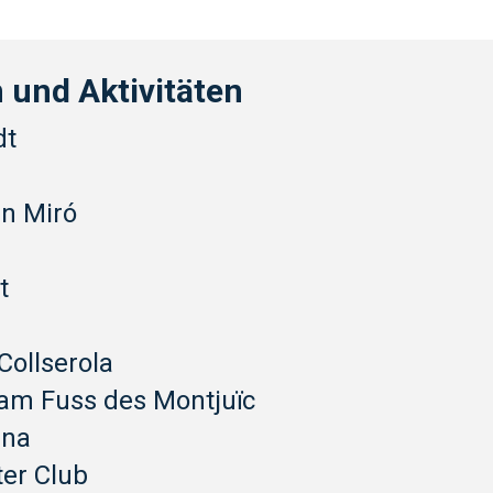
 und Aktivitäten
dt
n Miró
t
Collserola
am Fuss des Montjuïc
ina
ter Club