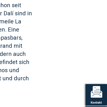
chon seit
 Dalí sind in
rmeile La
n. Eine
apasbars,
trand mit
ndern auch
findet sich
inos und
ft und durch